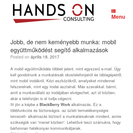
Skip
to
content
Menu
Jobb, de nem keményebb munka: mobil
együttműködést segítő alkalmazások
Posted on
április 18, 2017
A mobil együttműködés többet jelent, mint egyszerű e-mail. Úgy
kell gondolnunk a munkatársak okostelefonjairól és táblagépeiről,
mint mobil irodákról. Kézi eszközökről, amelyeket mindennel
felszerelnek, mint egy irodai asztalnál. Más szavakkal: bármi,
amit a munkavállaló az irodájában elvégezhet, azt út közben,
akár a telefonján is el tudja végezni.
Itt jön a képbe a
BlackBerry Work
alkalmazás. Ez a
többfunkciós és biztonságos -az üzleti termelékenységre
tervezett- alkalmazás biztosít a munkatársaknak mindent, amire
szükségük van “menet közben”. Lehetővé teszi számukra, hogy
bárhonnan hatékonyan kommunikáljanak.