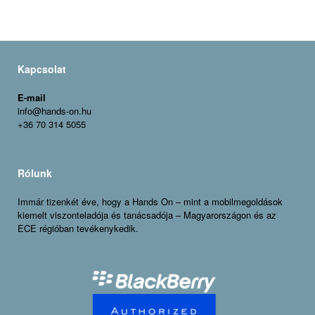
Kapcsolat
E-mail
info@hands-on.hu
+36 70 314 5055
Rólunk
Immár tizenkét éve, hogy a Hands On – mint a mobilmegoldások
kiemelt viszonteladója és tanácsadója – Magyarországon és az
ECE régióban tevékenykedik.