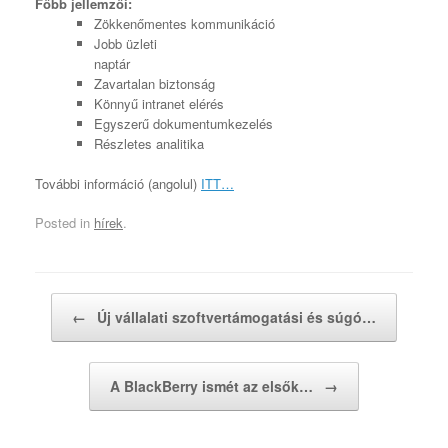
Főbb jellemzői:
Zökkenőmentes kommunikáció
Jobb üzleti
naptár
Zavartalan biztonság
Könnyű intranet elérés
Egyszerű dokumentumkezelés
Részletes analitika
További információ (angolul)
ITT…
Posted in
hírek
.
Post navigation
←
Új vállalati szoftvertámogatási és súgó…
A BlackBerry ismét az elsők…
→