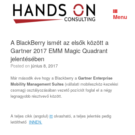
Skip
to
content
Menu
A BlackBerry ismét az elsők között a
Gartner 2017 EMM Magic Quadrant
jelentésében
Posted on
június 8, 2017
Már második éve hogy a Blackberry a
Gartner Enterprise
Mobility Management Suites
(vállalati mobileszköz-kezelési
csomag) osztályozásában vezető pozíciót foglal el a négy
legnagyobb résztvevő között.
A teljes cikk (angolul)
itt
olvasható, a teljes jelentés pedig
letölthető
INNEN.