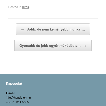
Posted in
hírek
.
Post navigation
←
Jobb, de nem keményebb munka:…
Gyorsabb és jobb együttműködés a…
→
Kapcsolat
E-mail
info@hands-on.hu
+36 70 314 5055